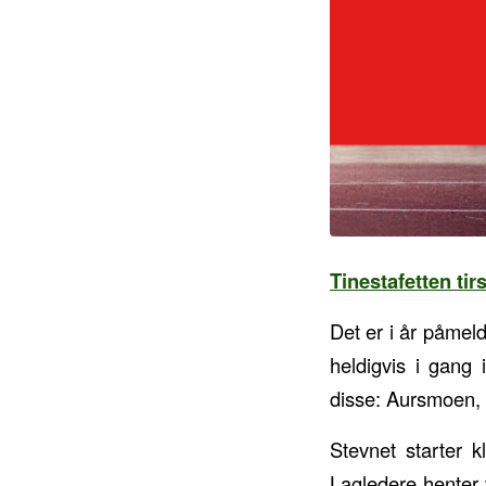
Tinestafetten ti
Det er i år påmeld
heldigvis i gang 
disse: Aursmoen,
Stevnet starter k
Lagledere henter v