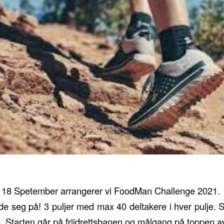
. 18 Spetember arrangerer vi FoodMan Challenge 2021.
e seg på! 3 puljer med max 40 deltakere i hver pulje. St
13. Starten går på friidrettsbanen og målgang på toppen 