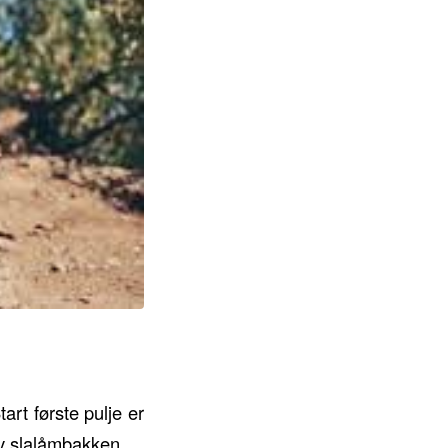
art første pulje er
av slalåmbakken.