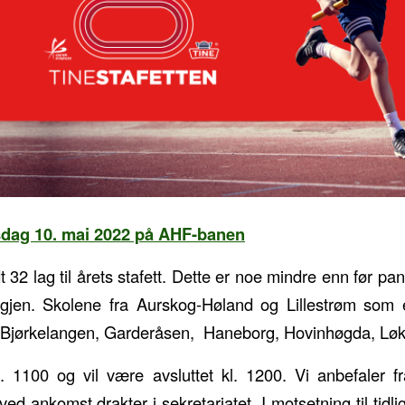
rsdag 10. mai 2022 på AHF-banen
t 32 lag til årets stafett. Dette er noe mindre enn før p
igjen. Skolene fra Aurskog-Høland og Lillestrøm som 
 Bjørkelangen, Garderåsen, Haneborg, Hovinhøgda, Løk
l. 1100 og vil være avsluttet kl. 1200. Vi anbefaler 
ed ankomst drakter i sekretariatet. I motsetning til tidlig