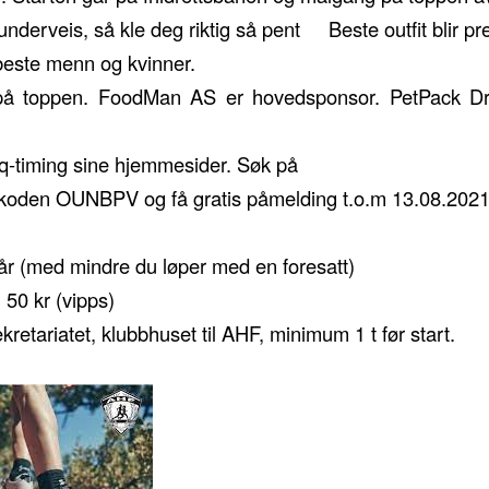
r underveis, så kle deg riktig så pent
Beste outfit blir pr
 beste menn og kvinner.
 på toppen. FoodMan AS er hovedsponsor. PetPack Dr
q-timing sine hjemmesider. Søk på
koden OUNBPV og få gratis påmelding t.o.m 13.08.2021 
år (med mindre du løper med en foresatt)
 50 kr (vipps)
ekretariatet, klubbhuset til AHF, minimum 1 t før start.