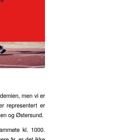
andemien, men vi er
er representert er
en og Østersund.
frammøte kl. 1000.
ere år, er det ikke