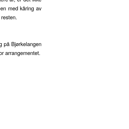
onen med kåring av
 resten.
ag på Bjørkelangen
for arrangementet.