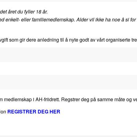
 året du fyller 18 år.
 enkelt- eller familiemedlemskap. Alder vil ikke ha noe å si for
vgift som gir dere anledning til å nyte godt av vårt organiserte tr
m medlemskap i AH-friidrett. Regstrer deg på samme måte og ve
tlon
REGISTRER DEG HER