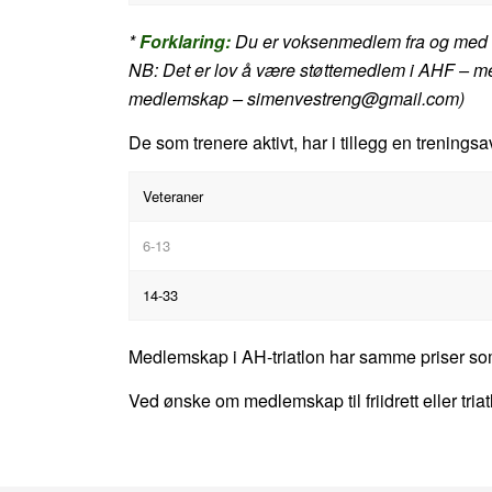
*
Forklaring:
Du er voksenmedlem fra og med det
NB: Det er lov å være støttemedlem i AHF – med
medlemskap – simenvestreng@gmail.com)
De som trenere aktivt, har i tillegg en treningsa
Veteraner
6-13
14-33
Medlemskap i AH-triatlon har samme priser so
Ved ønske om medlemskap til friidrett eller tria